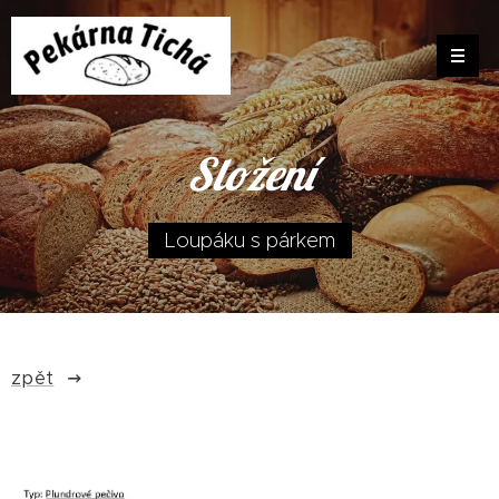
Složení
Loupáku s párkem
zpět