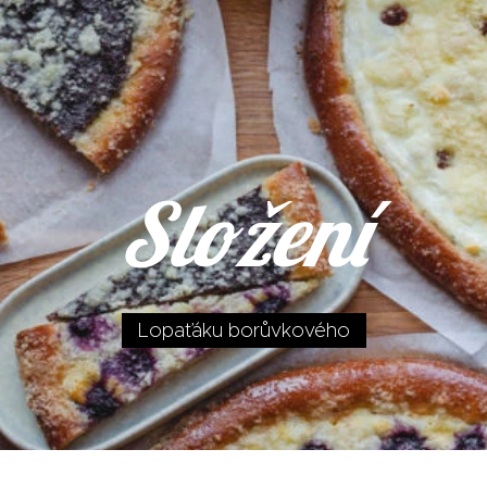
Složení
Lopaťáku borůvkového